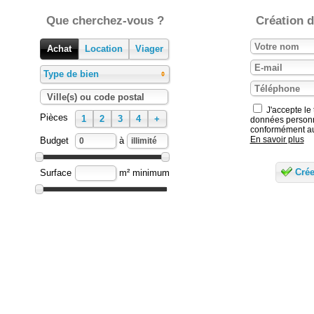
Que cherchez-vous ?
Création d
Achat
Location
Viager
Type de bien
Ville(s) ou code postal
J'accepte le
Pièces
1
2
3
4
+
données personn
conformément a
En savoir plus
Budget
à
Surface
m² minimum