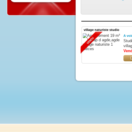
Le Grau D Ag
village naturiste studio
A
S
v
V