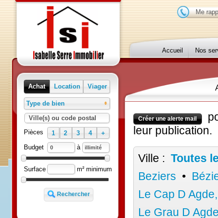
Me r
Accueil
Nos 
Achat
Location
Viager
Type de bien
p
Ville(s) ou code postal
Créer une alerte mail
leur publication
Pièces
1
2
3
4
+
à
Budget
Ville :
Toutes 
m² minimum
Surface
Beziers
•
Béz
Le Cap D Agd