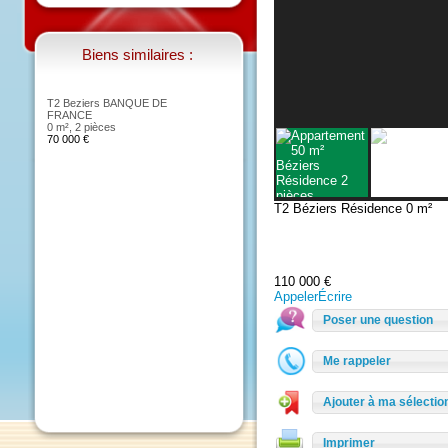
Biens similaires :
T2 Beziers BANQUE DE
FRANCE
0 m²
,
2 pièces
70 000 €
T2 Béziers Résidence
0 m
110 000 €
Appeler
Écrire
Poser une questio
Me rappeler
Ajouter à ma sélec