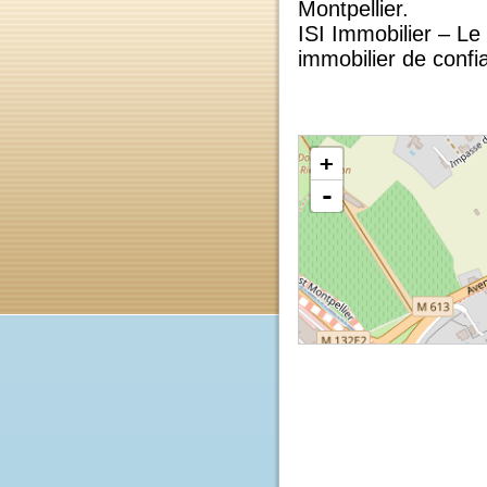
Une opportunité 
📞 Contactez ISI 
organiser une visi
Montpellier.
ISI Immobilier – 
immobilier de con
+
-