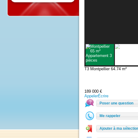
T3 Montpellier
64.74 m²
189 000 €
Appeler
Écrire
Poser une questio
Me rappeler