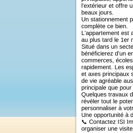
salle de bains fo
Le balcon filant, 
principales, appo
l'extérieur et off
beaux jours.
Un stationnement 
complète ce bien
L'appartement est
au plus tard le 1
Situé dans un sec
bénéficierez d'un
commerces, école
rapidement. Les e
et axes principau
de vie agréable a
principale que po
Quelques travaux
révéler tout le po
personnaliser à v