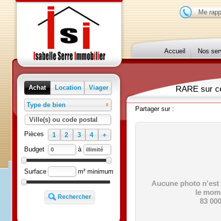
Me r
Accueil
Nos 
RARE sur 
Achat
Location
Viager
Type de bien
Partager sur :
Ville(s) ou code postal
Pièces
1
2
3
4
+
à
Budget
m² minimum
Surface
Aucune photo n'e
le m
83 