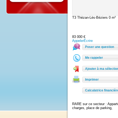
T3 Thèzan-Lès-Béziers
0 
83 000 €
Appeler
Écrire
Poser une questio
Me rappeler
Ajouter à ma sélec
Imprimer
Calculatrice finan
RARE sur ce secteur : App