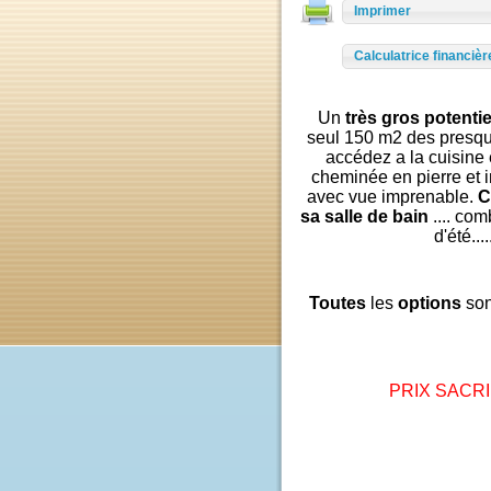
Ajouter à ma sélec
Imprimer
Calculatrice finan
Un
très gros poten
seul 150 m2 des pr
accédez a la cuisi
cheminée en pierre e
avec vue imprenable
sa salle de bain
.... 
d'ét
Toutes
les
options
s
PRIX SAC