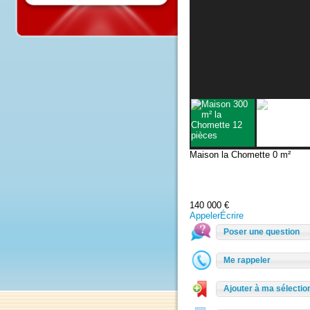
Maison la Chomette
0 m²
140 000 €
Appeler
Écrire
Poser une questio
Me rappeler