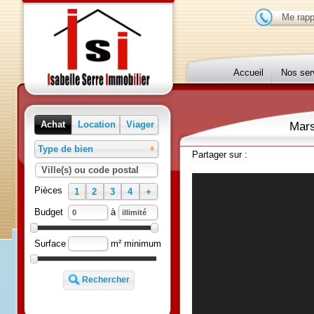
Me r
Accueil
Nos 
Ma
Achat
Location
Viager
Type de bien
Partager sur :
Ville(s) ou code postal
Pièces
1
2
3
4
+
à
Budget
m² minimum
Surface