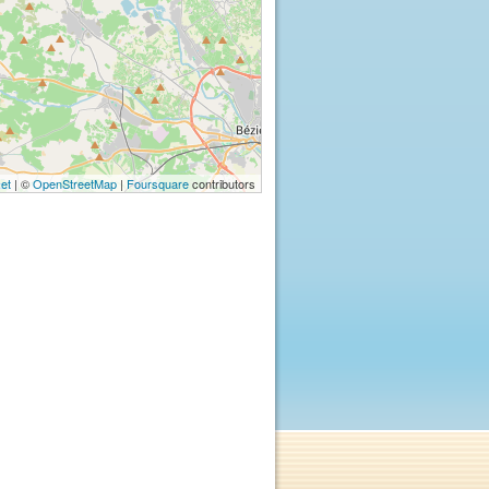
let
| ©
OpenStreetMap
|
Foursquare
contributors