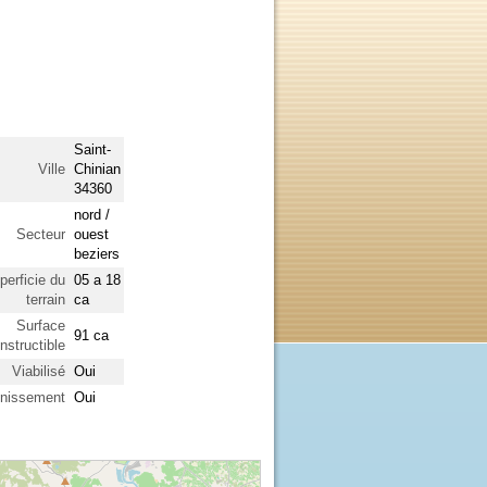
Saint-
Ville
Chinian
34360
nord /
Secteur
ouest
beziers
perficie du
05 a 18
terrain
ca
Surface
91 ca
nstructible
Viabilisé
Oui
nissement
Oui