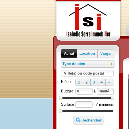
Achat
Location
Viager
Type de bien
Ville(s) ou code postal
Pièces
1
2
3
4
+
Budget
à
Surface
m² minimum