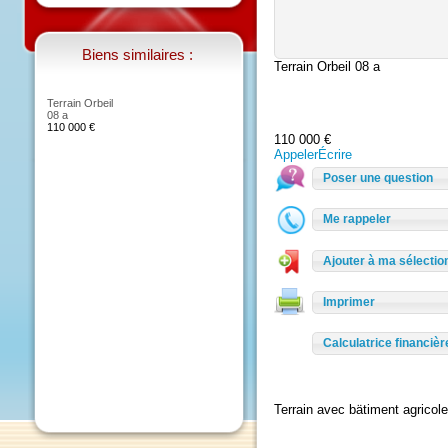
Biens similaires :
Terrain Orbeil 08 a
Terrain Orbeil
08 a
110 000 €
110 000 €
Appeler
Écrire
Poser une questio
Me rappeler
Ajouter à ma sélec
Imprimer
Calculatrice finan