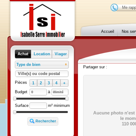
Me r
Accueil
Nos 
Achat
Location
Viager
Type de bien
Partager sur :
Ville(s) ou code postal
Pièces
1
2
3
4
+
à
Budget
m² minimum
Surface
Aucune photo n'e
le m
110