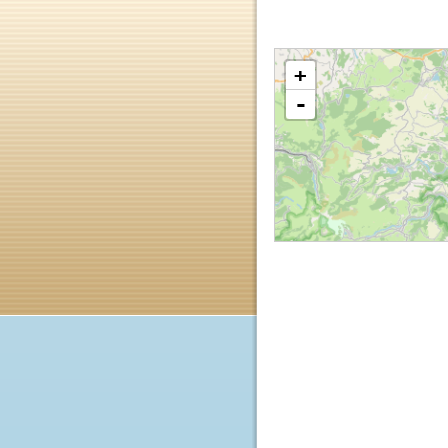
Terrain avec bätiment agric
+
-