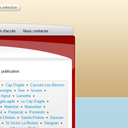
 sélection
n d'accès
Nous contacter
 publication.
•
Cap D'agde
•
Cazouls-Lès-Béziers
uvergne
•
Gex
•
Issoire
•
r Agout
•
Lamothe
•
gde,agde
•
Le Cap D'agde
•
•
Malintrat
•
Marseillan
•
il
•
Perpezat
•
Pomérols
•
t-Chinian
•
Sainte-Florine
•
Sauvian
•
St Victor La Riviere
•
Sérignan
•