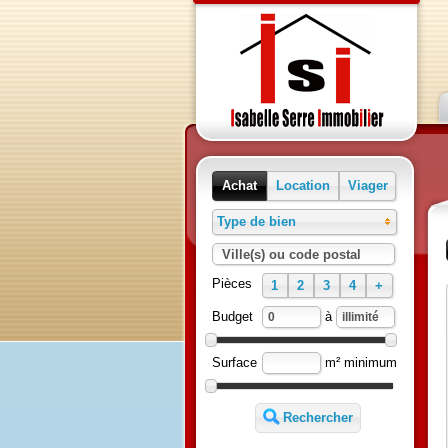
Achat
Location
Viager
Type de bien
Ville(s) ou code postal
Pièces
1
2
3
4
+
Budget
à
Surface
m² minimum