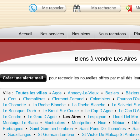
Me rappeler
Ma recherche
Ma
Accueil
Nos services
Nos biens
Nous recrutons
Pla
Biens à vendre Les Aires
Créer une alerte mail
pour recevoir les nouvelles offres par mail dès leur
Ville :
Toutes les villes
•
Agde
•
Annecy-Le-Vieux
•
Beziers
•
Béziers
•
Cers
•
Chamalières
•
Clermont-Ferrand
•
Colombiers
•
Cournon D'a
La Chomette
•
La Roche Blanche
•
La Roche-Blanche
•
La Salvetat Su
Le Bousquet D'orb
•
Le Breuil Sur Couze
•
Le Cap D Agde
•
Le Cap D A
Le Cendre
•
Le Grau D Agde
•
Les Aires
•
Lespignan
•
Lloret Del Mar
Montaigut-Le-Blanc
•
Montouliers
•
Montpellier
•
Nice
•
Nébian
•
Orbe
Portiragnes
•
Saint Germain Lembron
•
Saint Pons De Thomières
•
Sain
•
Sauxillanges
•
St Germain Lembron
•
St Victor De Malcap St Ambroix