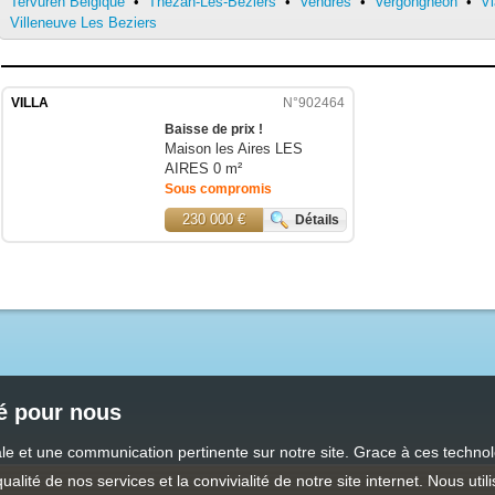
Tervuren Belgique
•
Thèzan-Lès-Béziers
•
Vendres
•
Vergongheon
•
Vi
Villeneuve Les Beziers
VILLA
N°902464
Baisse de prix !
Maison les Aires LES
AIRES
0 m²
Sous compromis
230 000 €
Détails
té pour nous
male et une communication pertinente sur notre site. Grace à ces tech
qualité de nos services et la convivialité de notre site internet. Nous 