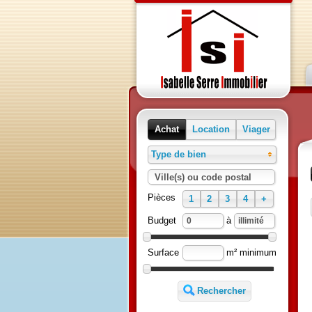
Achat
Location
Viager
Type de bien
Ville(s) ou code postal
Pièces
1
2
3
4
+
Budget
à
Surface
m² minimum