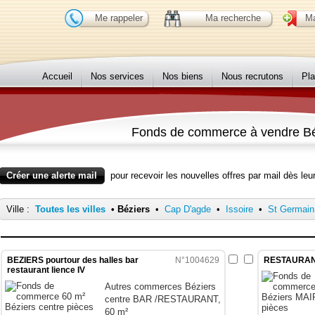
Me rappeler
Ma recherche
Ma
Accueil
Nos services
Nos biens
Nous recrutons
Pla
Fonds de commerce à vendre Bé
Créer une alerte mail
pour recevoir les nouvelles offres par mail dès leur
Ville :
Toutes les villes
•
Béziers
•
Cap D'agde
•
Issoire
•
St Germain
BEZIERS pourtour des halles bar
N°1004629
RESTAURANT
restaurant lience IV
Autres commerces Béziers
centre BAR /RESTAURANT,
60 m²