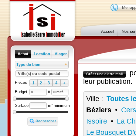
Me r
Accueil
Nos 
Achat
Location
Viager
Type de bien
p
Ville(s) ou code postal
Créer une alerte mail
leur publication
Pièces
1
2
3
4
+
à
Budget
Ville :
Toutes 
m² minimum
Surface
Béziers
•
Ce
Issoire
•
La 