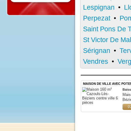
Le Bousquet 
Lespignan
•
Perpezat
•
P
Saint Pons D
St Victor De 
Sérignan
•
T
Vendres
•
Ve
MAISON DE VILLE AVEC P
B
M
B