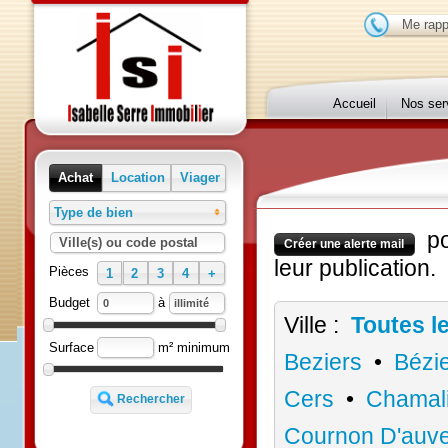
Me r
Accueil
Nos 
Achat
Location
Viager
Type de bien
p
Ville(s) ou code postal
Créer une alerte mail
leur publication
Pièces
1
2
3
4
+
à
Budget
Ville :
Toutes 
m² minimum
Surface
Beziers
•
Béz
Cers
•
Chama