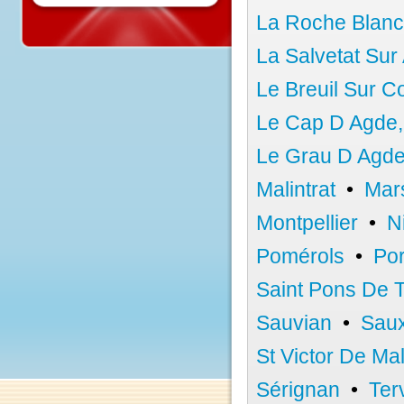
Cournon D'au
La Roche Bla
La Salvetat S
Le Breuil Sur
Le Cap D Agd
Le Grau D Ag
Malintrat
•
Ma
Montpellier
Pomérols
•
P
Saint Pons D
Sauvian
•
Sa
St Victor De 