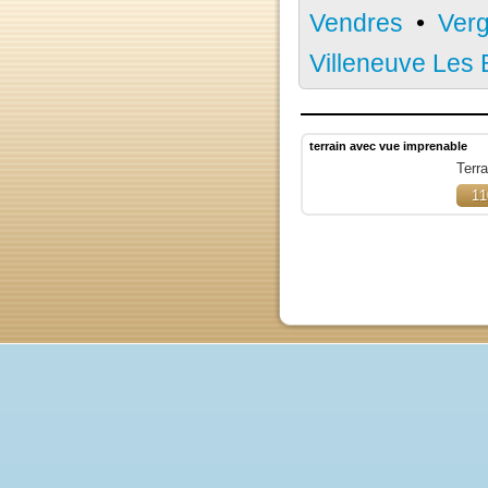
Sérignan
•
T
Vendres
•
Ve
Villeneuve Le
terrain avec vue imprenabl
T